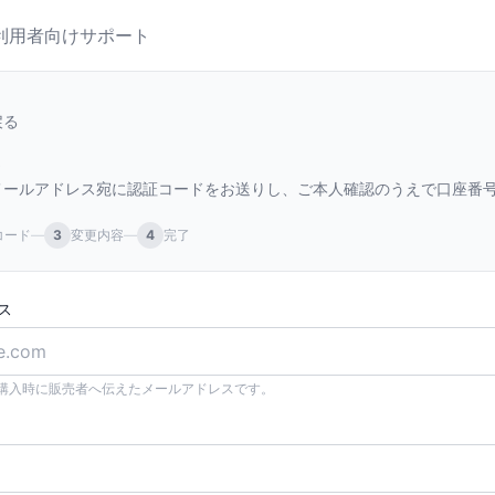
A利用者向けサポート
戻る
メールアドレス宛に認証コードをお送りし、ご本人確認のうえで口座番
コード
—
3
変更内容
—
4
完了
ス
ー購入時に販売者へ伝えたメールアドレスです。