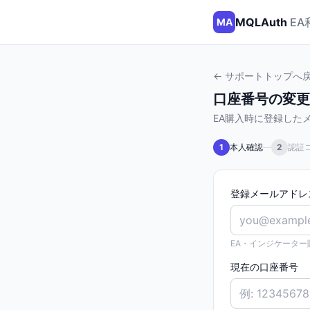
MQLAuth
E
MA
← サポートトップへ
口座番号の変更
EA購入時に登録した
1
本人確認
—
2
認証
登録メールアドレ
EA・インジケータ
現在の口座番号